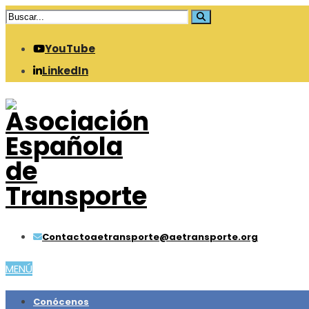
YouTube
LinkedIn
Contacto
aetransporte@aetransporte.org
MENÚ
Conócenos