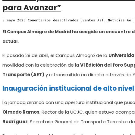
para Avanzar”
en
8 mayo 2026
Comentarios desactivados
Eventos AeT
,
Noticias AeT
La
UCJC
El Campus Almagro de Madrid ha acogido un encuentro de re
y
la
actual.
AET
reúnen
a
los
El pasado 28 de abril, el Campus Almagro de la
Universida
líderes
del
movilidad con la celebración de la
VI Edición del foro Sup
transporte
y
Transporte (AET)
y retransmitido en directo a través de 
la
logística
en
Inauguración institucional de alto nivel
la
VI
Edición
Suppliers
La jornada arrancó con una apertura institucional que puso
4.0
“Sum@r
Olmedo Ramos
, Rector de la UCJC, quien estuvo acomp
para
Avanzar”
Rodríguez
, Secretaria General de Transporte Terrestre del