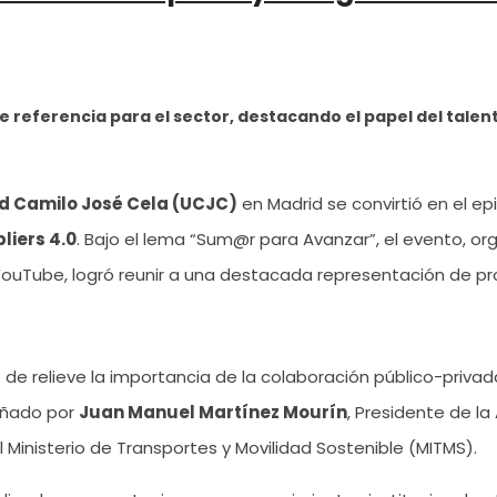
ferencia para el sector, destacando el papel del talento, 
d Camilo José Cela (UCJC)
en Madrid se convirtió en el ep
pliers 4.0
. Bajo el lema
“Sum@r para Avanzar”
, el evento, o
YouTube, logró reunir a una destacada representación de prof
 de relieve la importancia de la colaboración público-priva
añado por
Juan Manuel Martínez Mourín
, Presidente de la
 Ministerio de Transportes y Movilidad Sostenible (MITMS).