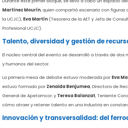
Durante este primer bloque, se llevó a cabo un espacio d
Martínez Mourín
, quien compartió escenario con figuras c
la UCJC),
Eva Martín
(Tesorera de la AET y Jefa de Consult
Profesional UCJC).
Talento, diversidad y gestión de recur
El núcleo central del evento se desarrolló a través de d
y humanos del sector.
La primera mesa de debate estuvo moderada por
Eva Ma
estuvo formado por
Zenaida Benjumea
, Directora de Re
General de Apetamcor; y
Teresa Balanzat
, Teniente Cor
cómo atraer y retener talento en una industria en consta
Innovación y transversalidad: del ferroc