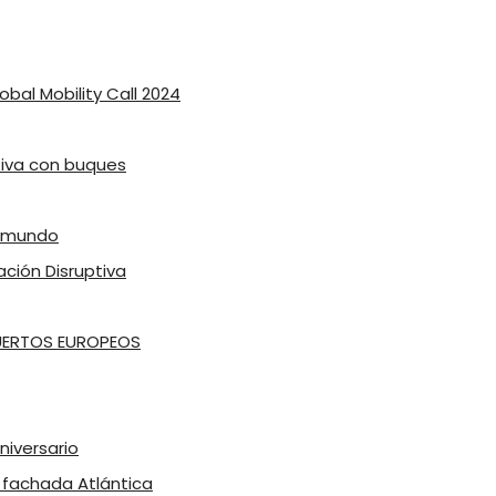
lobal Mobility Call 2024
ativa con buques
l mundo
ación Disruptiva
PUERTOS EUROPEOS
niversario
a fachada Atlántica