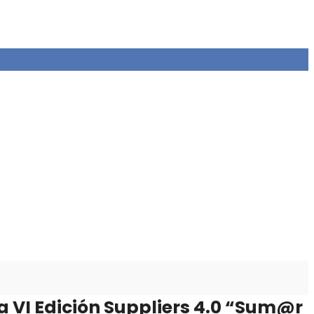
 la VI Edición Suppliers 4.0 “Sum@r