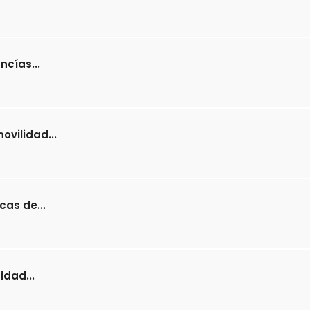
ncías...
vilidad...
cas de...
dad...