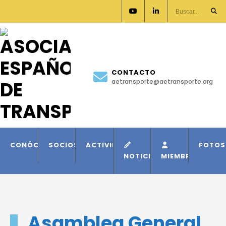
CONTACTO
aetransporte@aetransporte.org
CONÓCENOS
SOCIOS
ACTIVIDADES
FOTOS
NOTICIAS
MIEMBROS
Asamblea General