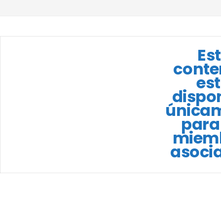
Es
conte
es
dispo
única
para
miem
asoci