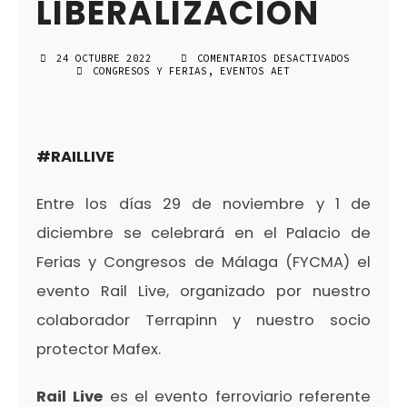
LIBERALIZACIÓN
24 OCTUBRE 2022
COMENTARIOS DESACTIVADOS
EN
CONGRESOS Y FERIAS
,
EVENTOS AET
RAIL
LIVE
2022:
DIGITALIZACIÓN,
SOSTENIBILIDAD
Y
#RAILLIVE
LIBERALIZACIÓN
Entre los días 29 de noviembre y 1 de
diciembre se celebrará en el Palacio de
Ferias y Congresos de Málaga (FYCMA) el
evento Rail Live, organizado por nuestro
colaborador Terrapinn y nuestro socio
protector Mafex.
Rail Live
es el evento ferroviario referente