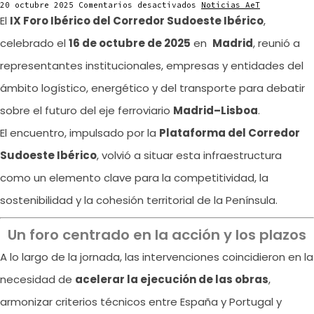
en
20 octubre 2025
Comentarios desactivados
Noticias AeT
Foro
El
IX Foro Ibérico del Corredor Sudoeste Ibérico
,
Ibérico
del
celebrado el
16 de octubre de 2025
en
Madrid
, reunió a
Corredor
Sudoeste:
representantes institucionales, empresas y entidades del
pasar
de
la
ámbito logístico, energético y del transporte para debatir
voluntad
a
sobre el futuro del eje ferroviario
Madrid–Lisboa
.
la
ejecución
El encuentro, impulsado por la
Plataforma del Corredor
para
conectar
Madrid
Sudoeste Ibérico
, volvió a situar esta infraestructura
y
Lisboa
como un elemento clave para la competitividad, la
sostenibilidad y la cohesión territorial de la Península.
Un foro centrado en la acción y los plazos
A lo largo de la jornada, las intervenciones coincidieron en la
necesidad de
acelerar la ejecución de las obras
,
armonizar criterios técnicos entre España y Portugal y