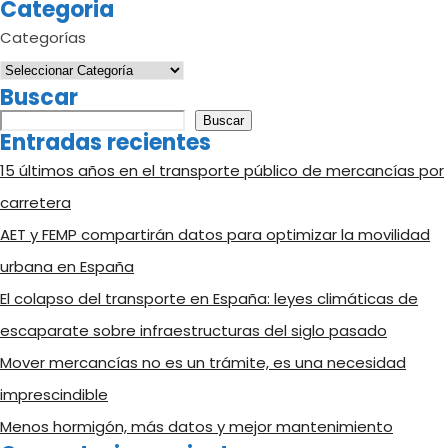
Categoria
Categorías
Buscar
Buscar
Buscar
Entradas recientes
15 últimos años en el transporte público de mercancías por
carretera
AET y FEMP compartirán datos para optimizar la movilidad
urbana en España
El colapso del transporte en España: leyes climáticas de
escaparate sobre infraestructuras del siglo pasado
Mover mercancías no es un trámite, es una necesidad
imprescindible
Menos hormigón, más datos y mejor mantenimiento