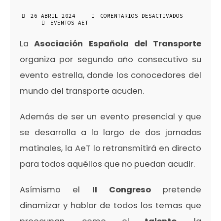
26 ABRIL 2024
COMENTARIOS DESACTIVADOS
EN
EVENTOS AET
II
CONGRESO
La
Asociación Española del Transporte
DE
LA
AET:
organiza por segundo año consecutivo su
TRANSPORTE
5.0:
evento estrella, donde los conocedores del
INNOVACIÓN
DISRUPTIVA
mundo del transporte acuden.
Además de ser un evento presencial y que
se desarrolla a lo largo de dos jornadas
matinales, la AeT lo retransmitirá en directo
para todos aquéllos que no puedan acudir.
Asímismo el
II Congreso
pretende
dinamizar y hablar de todos los temas que