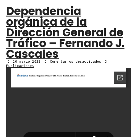
Dependencia
orgánica de la
Dirección General de
Tráfico – Fernando J.
Cascales
en
20 marzo 2023
Comentarios desactivados
Dependencia
Publicaciones
orgánica
de
la
Dirección
General
de
Tráfico
–
Fernando
J.
Cascales