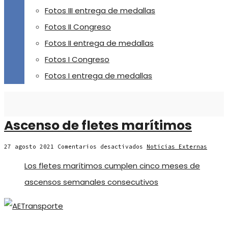
Fotos III entrega de medallas
Fotos II Congreso
Fotos II entrega de medallas
Fotos I Congreso
Fotos I entrega de medallas
Ascenso de fletes marítimos
en
27 agosto 2021
Comentarios desactivados
Noticias Externas
Ascenso
de
Los fletes marítimos cumplen cinco meses de
fletes
marítimos
ascensos semanales consecutivos