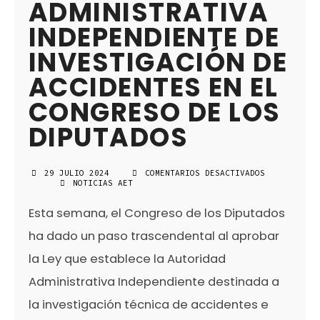
ADMINISTRATIVA
INDEPENDIENTE DE
INVESTIGACIÓN DE
ACCIDENTES EN EL
CONGRESO DE LOS
DIPUTADOS
29 JULIO 2024
COMENTARIOS DESACTIVADOS
EN
NOTICIAS AET
APROBACIÓN
DE
Esta semana, el Congreso de los Diputados
LA
LEY
PARA
ha dado un paso trascendental al aprobar
LA
CREACIÓN
la Ley que establece la Autoridad
DE
LA
Administrativa Independiente destinada a
AUTORIDAD
ADMINISTRATIVA
la investigación técnica de accidentes e
INDEPENDIENTE
DE