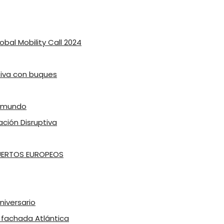
lobal Mobility Call 2024
ativa con buques
l mundo
ación Disruptiva
PUERTOS EUROPEOS
niversario
a fachada Atlántica