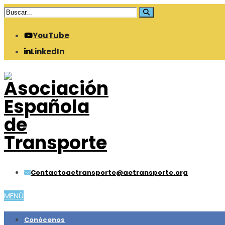
YouTube
LinkedIn
Contacto
aetransporte@aetransporte.org
MENÚ
Conócenos